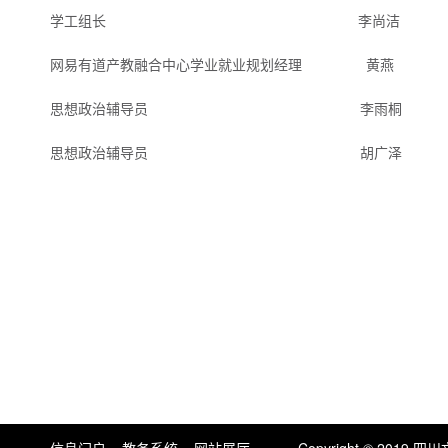
学工组长 李尚洁 电话：1399466228
网易有道产教融合中心学业就业规划经理 黄燕 电话：193
思想政治辅导员 李雨桐 电话：186469159
思想政治辅导员 胡广泽 电话：153117170