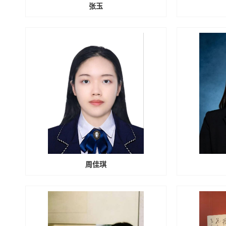
张玉
周佳琪